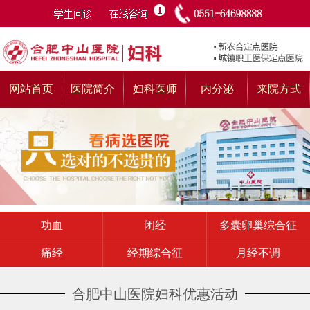
网站首页
医院简介
妇科医师
内分泌
来院方式
功血
闭经
多囊卵巢综合征
痛经
经期综合征
月经不调
合肥中山医院妇科优惠活动