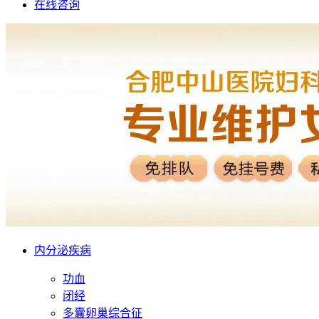
在线咨询
内分泌疾病
功血
闭经
多囊卵巢综合征