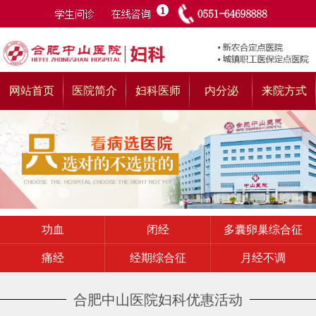
网站首页
医院简介
妇科医师
内分泌
来院方式
功血
闭经
多囊卵巢综合征
痛经
经期综合征
月经不调
合肥中山医院妇科优惠活动